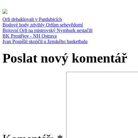
Orli debaklovali v Pardubicích
Bodové hody zdvihly Orlům sebevědomí
Bojovní Orli na mistrovský Nymburk nestačili
BK Prostějov - NH Ostrava
Ivan Pospíšil skončil u ženského basketbalu
Poslat nový komentář