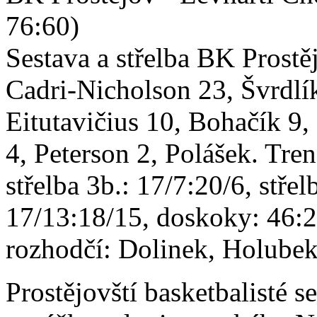
76:60)
Sestava a střelba BK Prostě
Cadri-Nicholson 23, Švrdlík
Eitutavičius 10, Bohačík 9,
4, Peterson 2, Polášek. Tr
střelba 3b.: 17/7:20/6, stře
17/13:18/15, doskoky: 46:2
rozhodčí: Dolinek, Holube
Prostějovští basketbalisté s