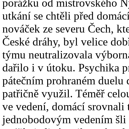
porážku od mistrovského Ny
utkání se chtěli před domá
nováček ze severu Čech, kt
České dráhy, byl velice do
týmu neutralizovala výborná
dařilo i v útoku. Psychika 
pátečním prohraném duelu 
patřičně využil. Téměř celo
ve vedení, domácí srovnali 
jednobodovým vedením šli 