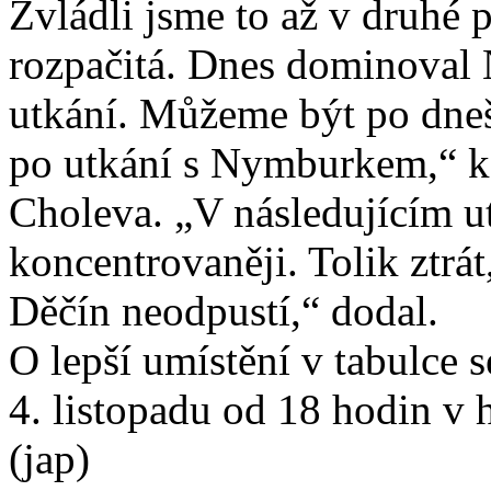
Zvládli jsme to až v druhé pů
rozpačitá. Dnes dominoval 
utkání. Můžeme být po dneš
po utkání s Nymburkem,“ k
Choleva. „V následujícím u
koncentrovaněji. Tolik ztrát
Děčín neodpustí,“ dodal.
O lepší umístění v tabulce s
4. listopadu od 18 hodin v
(jap)