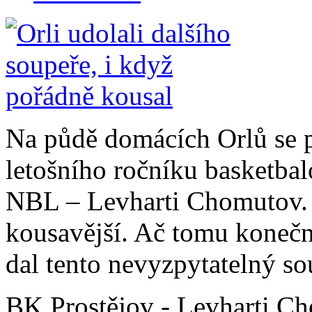
Na půdě domácích Orlů se p
letošního ročníku basketbal
NBL – Levharti Chomutov. 
kousavější. Ač tomu koneč
dal tento nevyzpytatelný so
BK Prostějov - Levharti Ch