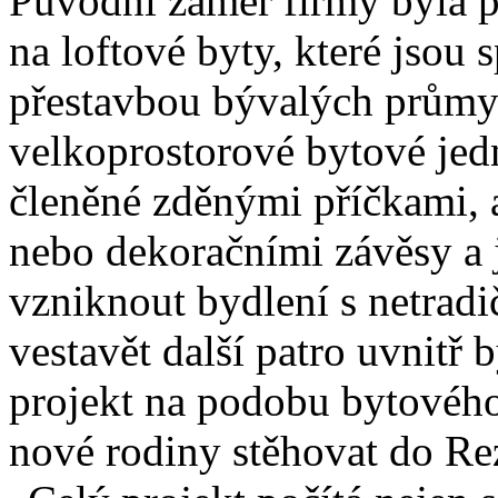
Původní záměr firmy byla 
na loftové byty, které jsou
přestavbou bývalých průmys
velkoprostorové bytové jed
členěné zděnými příčkami,
nebo dekoračními závěsy a j
vzniknout bydlení s netradi
vestavět další patro uvnitř 
projekt na podobu bytového
nové rodiny stěhovat do Re