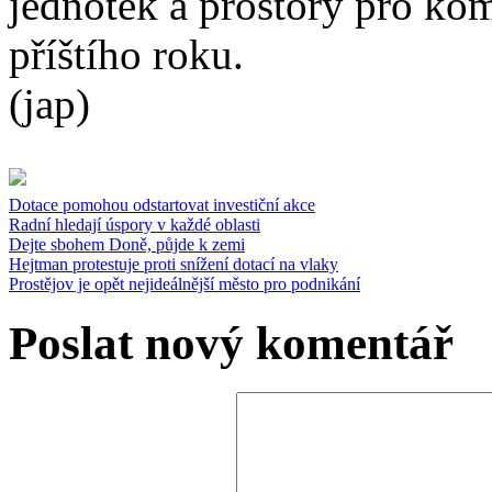
jednotek a prostory pro ko
příštího roku.
(jap)
Dotace pomohou odstartovat investiční akce
Radní hledají úspory v každé oblasti
Dejte sbohem Doně, půjde k zemi
Hejtman protestuje proti snížení dotací na vlaky
Prostějov je opět nejideálnější město pro podnikání
Poslat nový komentář