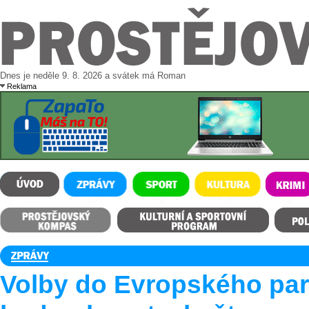
Dnes je neděle 9. 8. 2026 a svátek má Roman
Reklama
ÚVOD
ZPRÁVY
SPORT
KULTURA
KRIMI
Prostějovský kompas
Kulturní a sportovní program
Polední m
Volby do Evropského pa