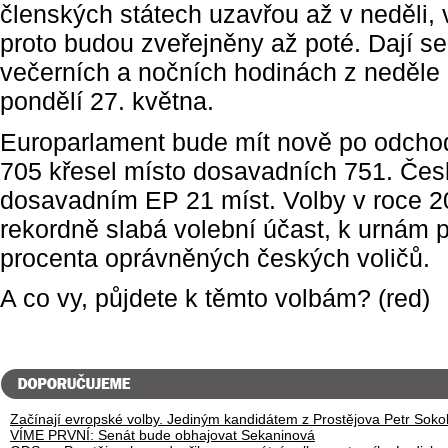
členských státech uzavřou až v neděli,
proto budou zveřejněny až poté. Dají se
večerních a nočních hodinách z neděle 
pondělí 27. května.
Europarlament bude mít nově po odchod
705 křesel místo dosavadních 751. Če
dosavadním EP 21 míst. Volby v roce 
rekordně slabá volební účast, k urnám p
procenta oprávněných českých voličů.
A co vy, půjdete k těmto volbám? (red)
Začínají evropské volby. Jediným kandidátem z Prostějova Petr Soko
VÍME PRVNÍ: Senát bude obhajovat Sekaninová