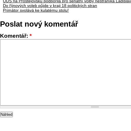
ODS na Prostějovsku podpořila pro senátní volby nestraníka Ladisla
Do říjnových voleb půjde v kraji 18 politických stran
Primátor svolává ke kulatému stolu!
Poslat nový komentář
Komentář:
*