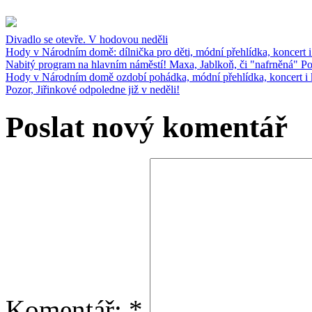
Divadlo se otevře. V hodovou neděli
Hody v Národním domě: dílnička pro děti, módní přehlídka, koncert i
Nabitý program na hlavním náměstí! Maxa, Jablkoň, či "nafrněná" P
Hody v Národním domě ozdobí pohádka, módní přehlídka, koncert i 
Pozor, Jiřinkové odpoledne již v neděli!
Poslat nový komentář
Komentář:
*