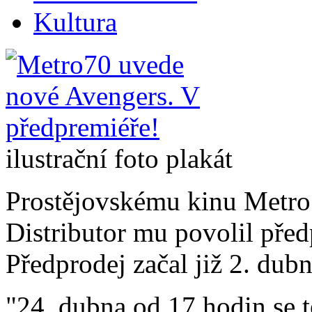
Kultura
ilustrační foto plakát
Prostějovskému kinu Metro7
Distributor mu povolil pře
Předprodej začal již 2. dub
"24. dubna od 17 hodin se t