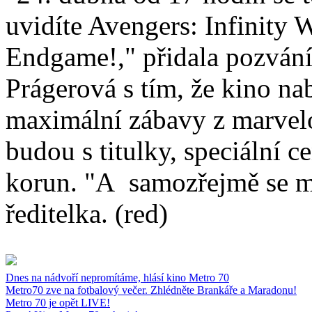
uvidíte Avengers: Infinity 
Endgame!," přidala pozvání
Prágerová s tím, že kino nab
maximální zábavy z marvel
budou s titulky, speciální c
korun. "A samozřejmě se mů
ředitelka. (red)
Dnes na nádvoří nepromítáme, hlásí kino Metro 70
Metro70 zve na fotbalový večer. Zhlédněte Brankáře a Maradonu!
Metro 70 je opět LIVE!