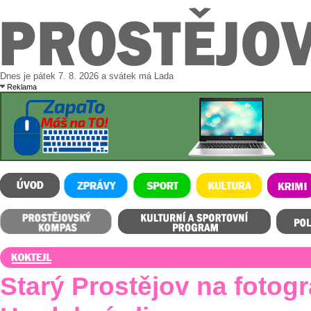
Dnes je pátek 7. 8. 2026 a svátek má Lada
Reklama
ÚVOD
ZPRÁVY
SPORT
KULTURA
KRIMI
Prostějovský kompas
Kulturní a sportovní program
Polední m
Starý Prostějov na fotogr