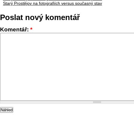
Starý Prostějov na fotografiích versus současný stav
Poslat nový komentář
Komentář:
*