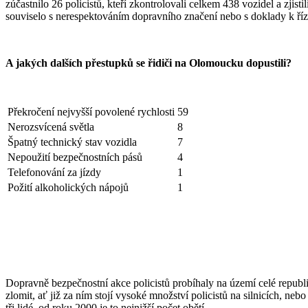
zúčastnilo 26 policistů, kteří zkontrolovali celkem 438 vozidel a zjis
souviselo s nerespektováním dopravního značení nebo s doklady k ří
A jakých dalších přestupků se řidiči na Olomoucku dopustili?
Překročení nejvyšší povolené rychlosti
59
Nerozsvícená světla
8
Špatný technický stav vozidla
7
Nepoužití bezpečnostních pásů
4
Telefonování za jízdy
1
Požití alkoholických nápojů
1
Dopravně bezpečnostní akce policistů probíhaly na území celé republi
zlomit, ať již za ním stojí vysoké množství policistů na silnicích, n
tři lidé, od roku 2000 je to nejnižší počet obětí.