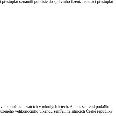
ět přestupků oznámili policisté do správního řízení. Jedenáct přestupků
elikonočních svátcích v minulých letech. A letos se trend podařilo
dlouženého velikonočního víkendu zemřeli na silnicích České republiky