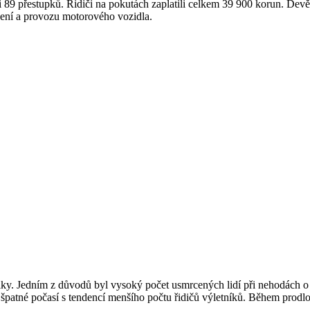
tili 89 přestupků. Řidiči na pokutách zaplatili celkem 39 900 korun. Dev
zení a provozu motorového vozidla.
ky. Jedním z důvodů byl vysoký počet usmrcených lidí při nehodách o v
ebo špatné počasí s tendencí menšího počtu řidičů výletníků. Během pro