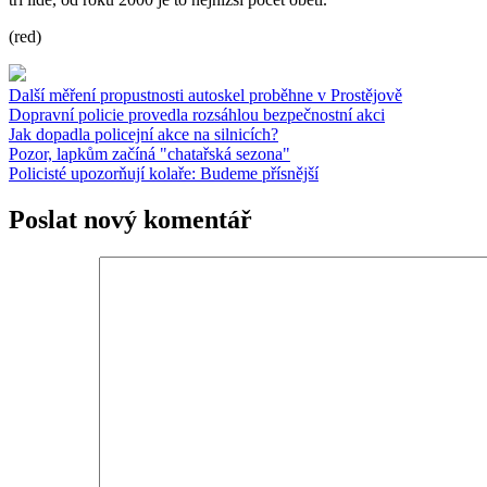
(red)
Další měření propustnosti autoskel proběhne v Prostějově
Dopravní policie provedla rozsáhlou bezpečnostní akci
Jak dopadla policejní akce na silnicích?
Pozor, lapkům začíná "chatařská sezona"
Policisté upozorňují kolaře: Budeme přísnější
Poslat nový komentář