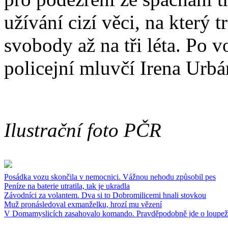
užívání cizí věci, na který t
svobody až na tři léta. Po v
policejní mluvčí Irena Urbá
Ilustrační foto PČR
Posádka vozu skončila v nemocnici. Vážnou nehodu způsobil pes
Peníze na baterie utratila, tak je ukradla
Závodníci za volantem. Dva si to Dobromilicemi hnali stovkou
Muž pronásledoval exmanželku, hrozí mu vězení
V Domamyslicích zasahovalo komando. Pravděpodobně jde o loupež