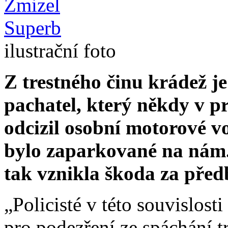
ilustrační foto
Z trestného činu krádež j
pachatel, který někdy v p
odcizil osobní motorové v
bylo zaparkované na nám. 
tak vznikla škoda za pře
„Policisté v této souvislosti
pro podezření ze spáchání 