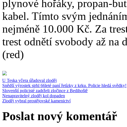
plynové hořáky, propan-but
kabel. Tímto svým jednání
nejméně 10.000 Kč. Za trest
trest odnětí svobody až na d
(red)
U Teska včera úřadoval zloděj
Snědší výrostek strhl 66leté paní řetízky z krku. Policie hledá svědky!
Slovenští policisté zadrželi zločince z Bedihoště
Nenapravitelný zloděj kol dopaden
Zloděj vybral prostějovské kamenictví
Poslat nový komentář