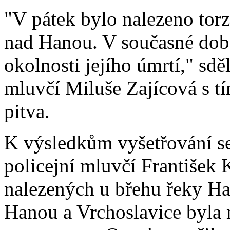
"V pátek bylo nalezeno torz
nad Hanou. V současné dob
okolnosti jejího úmrtí," sdě
mluvčí Miluše Zajícová s tí
pitva.
K výsledkům vyšetřování s
policejní mluvčí František 
nalezených u břehu řeky H
Hanou a Vrchoslavice byla