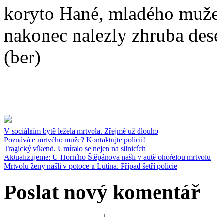
koryto Hané, mladého muže 
nakonec nalezly zhruba des
(ber)
V sociálním bytě ležela mrtvola. Zřejmě už dlouho
Poznáváte mrtvého muže? Kontaktujte policii!
Tragický víkend. Umíralo se nejen na silnicích
Aktualizujeme: U Horního Štěpánova našli v autě ohořelou mrtvolu
Mrtvolu ženy našli v potoce u Lutína. Případ šetří policie
Poslat nový komentář