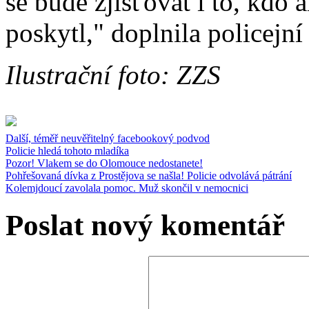
se bude zjišťovat i to, kdo
poskytl," doplnila policejn
Ilustrační foto: ZZS
Další, téměř neuvěřitelný facebookový podvod
Policie hledá tohoto mladíka
Pozor! Vlakem se do Olomouce nedostanete!
Pohřešovaná dívka z Prostějova se našla! Policie odvolává pátrání
Kolemjdoucí zavolala pomoc. Muž skončil v nemocnici
Poslat nový komentář