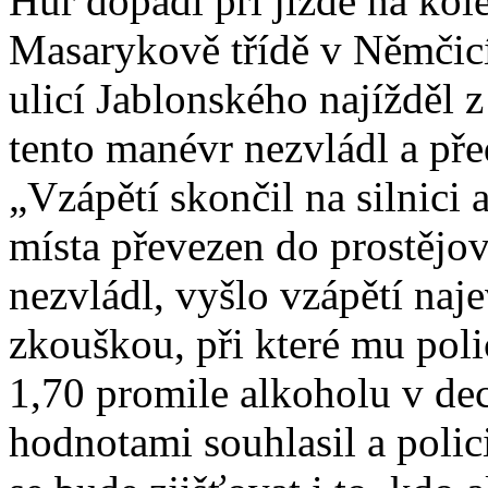
Hůř dopadl při jízdě na kole
Masarykově třídě v Němčicí
ulicí Jablonského najížděl 
tento manévr nezvládl a př
„Vzápětí skončil na silnici a
místa převezen do prostějo
nezvládl, vyšlo vzápětí na
zkouškou, při které mu poli
1,70 promile alkoholu v d
hodnotami souhlasil a polici