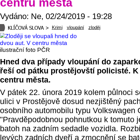
centru města
Vydáno: Ne, 02/24/2019 - 19:28
Krimi
vloupání
zloděj
ilustrační foto PČR
Hned dva případy vloupání do zapark
řeší od pátku prostějovští policisté. 
centru města.
V pátek 22. února 2019 kolem půlnoci s
ulici v Prostějově dosud nezjištěný pach
osobního automobilu typu Volkswagen G
"Pravděpodobnou pohnutkou k tomuto j
batoh na zadním sedadle vozidla. Rozbi
levých zadních dveří a zmocnění se ba