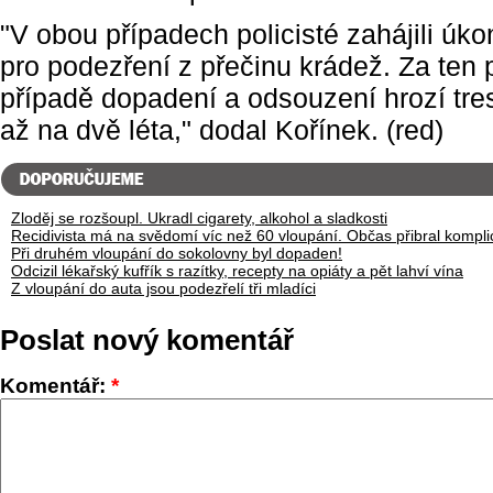
"V obou případech policisté zahájili úkon
pro podezření z přečinu krádež. Za ten
případě dopadení a odsouzení hrozí tre
až na dvě léta," dodal Kořínek. (red)
Zloděj se rozšoupl. Ukradl cigarety, alkohol a sladkosti
Recidivista má na svědomí víc než 60 vloupání. Občas přibral kompli
Při druhém vloupání do sokolovny byl dopaden!
Odcizil lékařský kufřík s razítky, recepty na opiáty a pět lahví vína
Z vloupání do auta jsou podezřelí tři mladíci
Poslat nový komentář
Komentář:
*