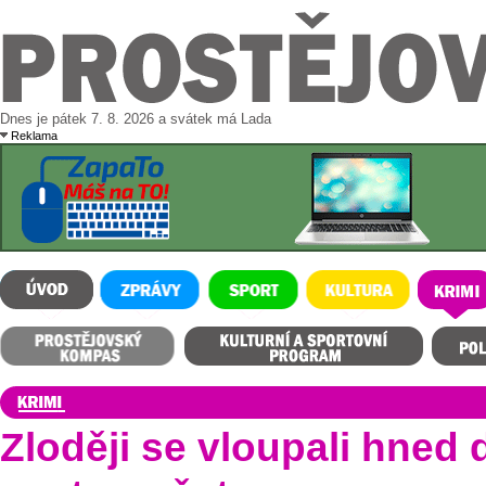
Dnes je pátek 7. 8. 2026 a svátek má Lada
Reklama
ÚVOD
ZPRÁVY
SPORT
KULTURA
KRIMI
Prostějovský kompas
Kulturní a sportovní program
Polední m
Zloději se vloupali hned 