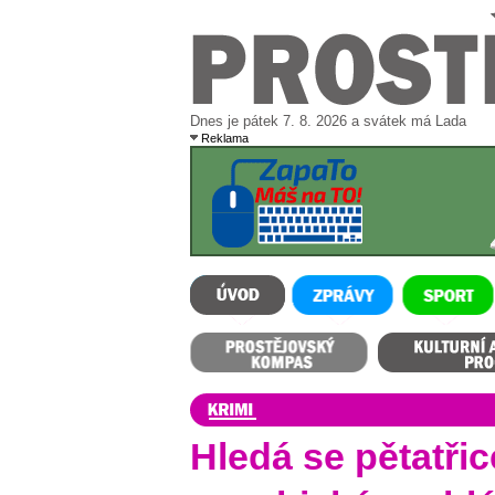
Dnes je pátek 7. 8. 2026 a svátek má Lada
Reklama
ÚVOD
ZPRÁVY
SPORT
Prostějovský kompas
Kulturní a sportovní p
Hledá se pětatřic