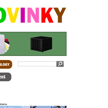
OGY
 bazoš
klama