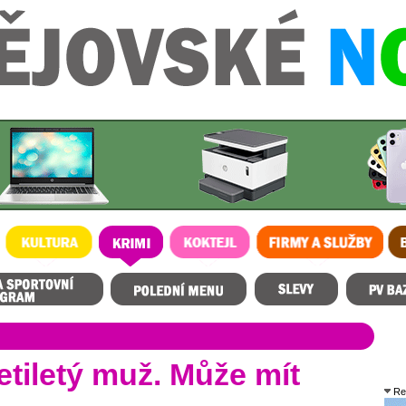
KULTURA
KRIMI
KOKTEJL
FIRMY A SLUŽBY
BL
rogram
Polední menu
Slevy
Prostějovský
etiletý muž. Může mít
Re