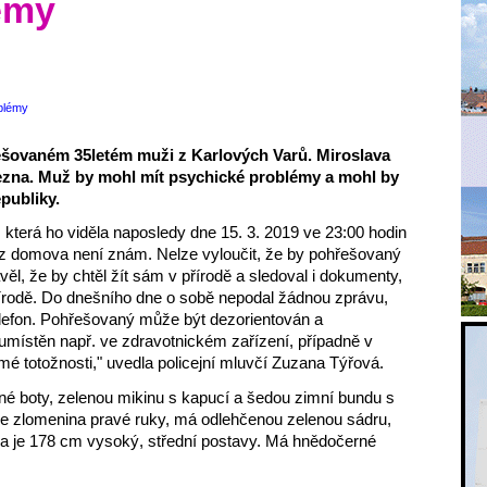
émy
hřešovaném 35letém muži z Karlových Varů. Miroslava
ezna. Muž by mohl mít psychické problémy a mohl by
publiky.
která ho viděla naposledy dne 15. 3. 2019 ve 23:00 hodin
 z domova není znám. Nelze vyloučit, že by pohřešovaný
l, že by chtěl žít sám v přírodě a sledoval i dokumenty,
řírodě. Do dnešního dne o sobě nepodal žádnou zprávu,
elefon. Pohřešovaný může být dezorientován a
umístěn např. ve zdravotnickém zařízení, případně v
é totožnosti," uvedla policejní mluvčí Zuzana Týřová.
né boty, zelenou mikinu s kapucí a šedou zimní bundu s
 zlomenina pravé ruky, má odlehčenou zelenou sádru,
ga je 178 cm vysoký, střední postavy. Má hnědočerné