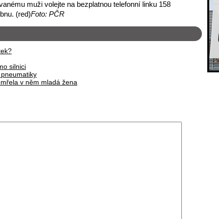
vanému muži volejte na bezplatnou telefonní linku 158
ebnu. (red)
Foto: PČR
tek?
o silnici
i pneumatiky
Zemřela v něm mladá žena