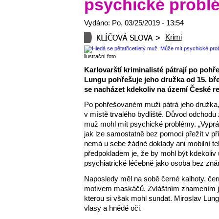
psychické probl
Vydáno: Po, 03/25/2019 - 13:54
Krimi
ilustrační foto
Karlovarští kriminalisté pátrají po po
Lungu pohřešuje jeho družka od 15. bř
se nacházet kdekoliv na území České re
Po pohřešovaném muži pátrá jeho družka, 
v místě trvalého bydliště. Důvod odchodu
muž mohl mít psychické problémy. „Vyprávě
jak lze samostatně bez pomoci přežít v p
nemá u sebe žádné doklady ani mobilní t
předpokladem je, že by mohl být kdekoliv 
psychiatrické léčebně jako osoba bez znám
Naposledy měl na sobě černé kalhoty, čer
motivem maskáčů. Zvláštním znamením je
kterou si však mohl sundat. Miroslav Lun
vlasy a hnědé oči.