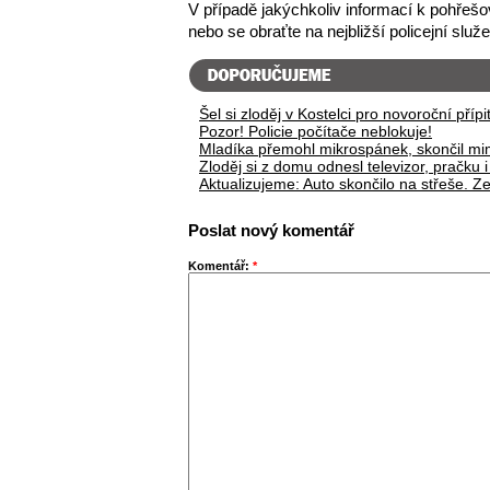
V případě jakýchkoliv informací k pohřešo
nebo se obraťte na nejbližší policejní služ
Šel si zloděj v Kostelci pro novoroční přípi
Pozor! Policie počítače neblokuje!
Mladíka přemohl mikrospánek, skončil mim
Zloděj si z domu odnesl televizor, pračku 
Aktualizujeme: Auto skončilo na střeše. 
Poslat nový komentář
Komentář:
*