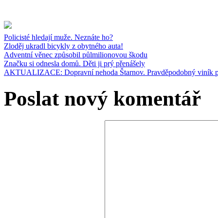
Policisté hledají muže. Neznáte ho?
Zloděj ukradl bicykly z obytného auta!
Adventní věnec způsobil půlmilionovou škodu
Značku si odnesla domů. Děti ji prý přenášely
AKTUALIZACE: Dopravní nehoda Štarnov. Pravděpodobný viník po
Poslat nový komentář