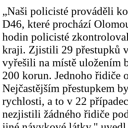
„Naši policisté prováděli k
D46, které prochází Olomo
hodin policisté zkontrolov
kraji. Zjistili 29 přestupků
vyřešili na místě uložením
200 korun. Jednoho řidiče o
Nejčastějším přestupkem by
rychlosti, a to v 22 případe
nezjistili žádného řidiče p
jiné návykové látky," uvedl