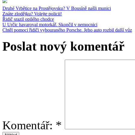
Druhé Vrbětice na Prostějovsku? V Bousíně našli munici
Znáte zlodějku? Volejte policii!
Řidič srazil opilého chodce
U Určic havaroval motorkář. Skončil v nemocnici
Chtěl pomoci řidiči vybouraného Porsche. Jeho auto rozbil další vůz
Poslat nový komentář
Komentář:
*