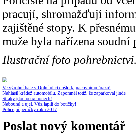
Policisté na případu od vče
pracují, shromažďují infor
zajištěné stopy. K přesnému
muže byla nařízena soudní p
Ilustrační foto pohrebnictvi
Ve výrobní hale v Dolní ulici došlo k pracovnímu úrazu!
Nahlásil krádež automobilu. Zapomněl totiž, že zaparkoval jinde
Straky jdou po xenonech!
Naboural a ujel. Vůz lapili do botičky!
Policejní perličky roku 2017
Poslat nový komentář