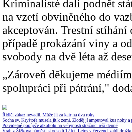
Kriminalisté dali podnět st
na vzetí obviněného do vaz
akceptován. Trestní stíhán
případě prokázání viny a od
svobody na dvě léta až deset
„Zároveň děkujeme médiím a
spolupráci při pátrání," dod
Řidiči zákaz nevadil. Může jít za katr na dva roky
Socha sv. Kryštofa musela jít k zemi. Zloděj jí amputoval kus nohy a 
Pravidelné popíječe alkoholu na veřejnosti strážníci řeší denně
Vrah z Žižkova náměstí si odsedí 12 let. Letos v červenci zabil družk