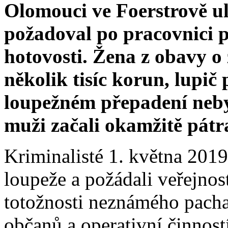
Olomouci ve Foerstrově u
požadoval po pracovnici 
hotovosti. Žena z obavy o 
několik tisíc korun, lupič 
loupežném přepadení nebyl
muži začali okamžitě pátr
Kriminalisté 1. května 201
loupeže a požádali veřejnos
totožnosti neznámého pacha
občanů a operativní činností