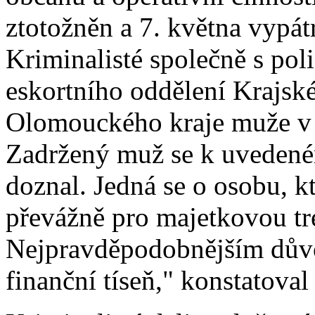
ztotožněn a 7. května vypát
Kriminalisté společně s pol
eskortního oddělení Krajskéh
Olomouckého kraje muže v 
Zadržený muž se k uvedené
doznal. Jedná se o osobu, kt
převážně pro majetkovou tr
Nejpravděpodobnějším důvo
finanční tíseň," konstatova