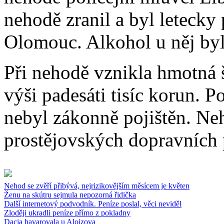
nehodě zranil a byl leteck
Olomouc. Alkohol u něj by
Při nehodě vznikla hmotná 
výši padesáti tisíc korun. Po
nebyl zákonně pojištěn. Neh
prostějovských dopravních p
Nehod se zvěří přibývá, nejrizikovějším měsícem je květen
Ženu na skútru sejmula nepozorná řidička
Další internetový podvodník. Peníze poslal, věci neviděl
Zloději ukradli peníze přímo z pokladny
Dacia havarovala u Alojzova