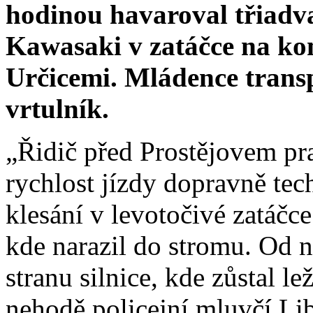
hodinou havaroval třiadv
Kawasaki v zatáčce na ko
Určicemi. Mládence trans
vrtulník.
„Řidič před Prostějovem p
rychlost jízdy dopravně te
klesání v levotočivé zatáč
kde narazil do stromu. Od n
stranu silnice, kde zůstal 
nehodě policejní mluvčí Li