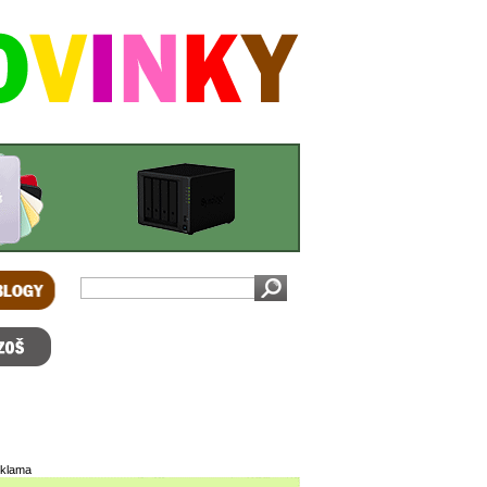
OGY
 bazoš
klama