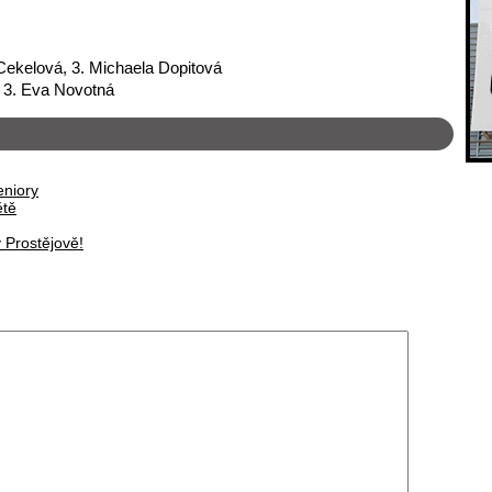
 Cekelová, 3. Michaela Dopitová
, 3. Eva Novotná
eniory
ětě
 Prostějově!