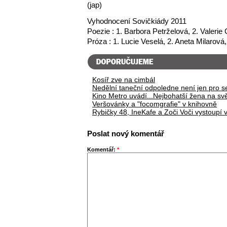
(jap)
Vyhodnocení Sovičkiády 2011
Poezie : 1. Barbora Petrželová, 2. Valerie
Próza : 1. Lucie Veselá, 2. Aneta Milarová
Kosíř zve na cimbál
Nedělní taneční odpoledne není jen pro s
Kino Metro uvádí...Nejbohatší žena na sv
Veršovánky a "focomgrafie" v knihovně
Rybičky 48, IneKafe a Zoči Voči vystoupí v
Poslat nový komentář
Komentář:
*