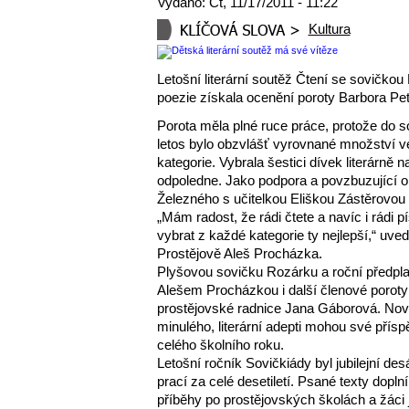
Vydáno: Čt, 11/17/2011 - 11:22
Kultura
Letošní literární soutěž Čtení se sovičko
poezie získala ocenění poroty Barbora Pet
Porota měla plné ruce práce, protože do s
letos bylo obzvlášť vyrovnané množství v
kategorie. Vybrala šestici dívek literárně 
odpoledne. Jako podpora a povzbuzující ob
Železného s učitelkou Eliškou Zástěrovou a 
„Mám radost, že rádi čtete a navíc i rádi 
vybrat z každé kategorie ty nejlepší,“ uve
Prostějově Aleš Procházka.
Plyšovou sovičku Rozárku a roční předpla
Alešem Procházkou i další členové poroty
prostějovské radnice Jana Gáborová. Nov
minulého, literární adepti mohou své přísp
celého školního roku.
Letošní ročník Sovičkiády byl jubilejní des
prací za celé desetiletí. Psané texty dopl
příběhy po prostějovských školách a žáci 