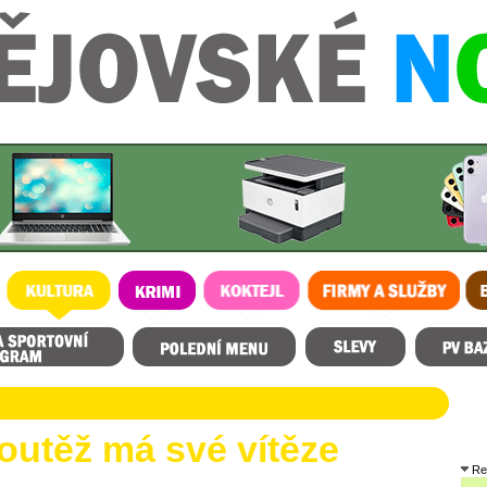
KULTURA
KRIMI
KOKTEJL
FIRMY A SLUŽBY
BL
rogram
Polední menu
Slevy
Prostějovský
soutěž má své vítěze
Re