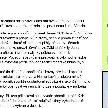
u Rozárkou aneb Sovičkiáda má dva vítěze. V kategorii
rželová a za prózu si odnesla první cenu Lucie Veselá.
outěže poslalo svůj příspěvek téměř 160 čtenářů. A protože
eršovaných příspěvků a prózy, ocenila porota zvlášť obě
nadaných, které si své ceny přišly převzít ve čtvrtek
ecenstvo dorazili čtvrťáci ze Základní školy Jana
připravili si pro finalistky pěkné vystoupení.
píšete. Počet příspěvků mě překvapil a bylo hodně těžké
dl slavnostní předávání cen ředitel Městské knihovny v
tné do dětského oddělení knihovny předávali spolu s
 - místostarostka Ivana Hemerková a tisková mluvčí
ý ročník soutěže odstartoval souběžně s ukončením toho
ěvky opět psát ve verších i próze a posílat je v průběhu
átý. Při této příležitosti bude vydán sborník úspěšných
ní dětské ilustrace, už teď kolují všechny vyhodnocené
je mohou výtvarně doplnit.