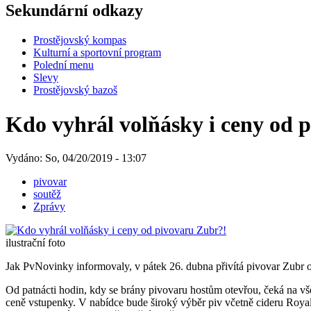
Sekundární odkazy
Prostějovský kompas
Kulturní a sportovní program
Polední menu
Slevy
Prostějovský bazoš
Kdo vyhrál volňásky i ceny od 
Vydáno: So, 04/20/2019 - 13:07
pivovar
soutěž
Zprávy
ilustrační foto
Jak PvNovinky informovaly, v pátek 26. dubna přivítá pivovar Zubr op
Od patnácti hodin, kdy se brány pivovaru hostům otevřou, čeká na 
ceně vstupenky. V nabídce bude široký výběr piv včetně cideru Royal