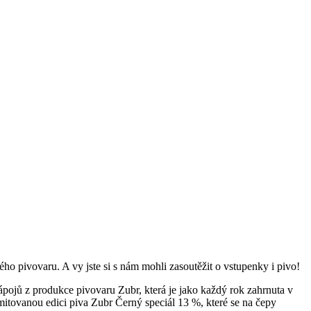
o pivovaru. A vy jste si s nám mohli zasoutěžit o vstupenky i pivo!
jů z produkce pivovaru Zubr, která je jako každý rok zahrnuta v
itovanou edici piva Zubr Černý speciál 13 %, které se na čepy