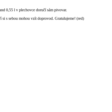
nd 0,55 l v plechovce doručí sám pivovar.
ří si s sebou mohou vzít doprovod. Gratulujeme! (red)