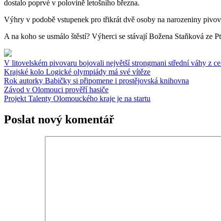
dostalo poprvé v polovině letošního března.
Výhry v podobě vstupenek pro třikrát dvě osoby na narozeniny pivo
A na koho se usmálo štěstí? Výherci se stávají Božena Staňková ze Pt
V litovelském pivovaru bojovali největší strongmani střední váhy z ce
Krajské kolo Logické olympiády má své vítěze
Rok autorky Babičky si připomene i prostějovská knihovna
Závod v Olomouci prověří hasiče
Projekt Talenty Olomouckého kraje je na startu
Poslat nový komentář