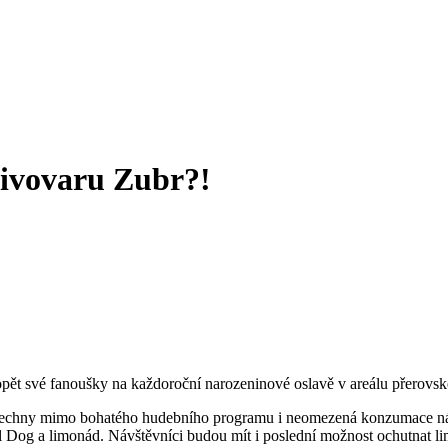
pivovaru Zubr?!
ět své fanoušky na každoroční narozeninové oslavě v areálu přerovskéh
všechny mimo bohatého hudebního programu i neomezená konzumace nápo
 Dog a limonád. Návštěvníci budou mít i poslední možnost ochutnat lim