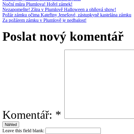
Noční můra Plumlova! Hořel zámek!
Nezapomeňte! Zítra v Plumlově Halloween a ohňová show!
Požár zámku očima Kateřiny Jenešové, zástupkyně kastelána zámku
Za požárem zámku v Plumlově je nedbalost!
Poslat nový komentář
Komentář:
*
Leave this field blank: