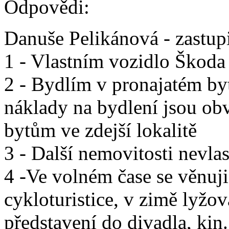
Odpovědi:
Danuše Pelikánová - zastup
1 - Vlastním vozidlo Škoda
2 - Bydlím v pronajatém b
náklady na bydlení jsou ob
bytům ve zdejší lokalitě
3 - Další nemovitosti nevla
4 -Ve volném čase se věnuji
cykloturistice, v zimě lyžo
představení do divadla, ki