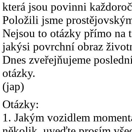
která jsou povinni každoro
Položili jsme prostějovským 
Nejsou to otázky přímo na tě
jakýsi povrchní obraz život
Dnes zveřejňujeme poslední
otázky.
(jap)
Otázky:
1. Jakým vozidlem momentál
několik, uveďte prosím všec