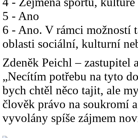
4 - Zejména sportu, kultuře
5 - Ano
6 - Ano. V rámci možností t
oblasti sociální, kulturní n
Zdeněk Peichl – zastupitel a
„Necítím potřebu na tyto do
bych chtěl něco tajit, ale m
člověk právo na soukromí a
vyvolány spíše zájmem novi