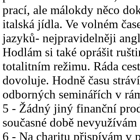
prací, ale málokdy něco do
italská jídla. Ve volném čas
jazyků- nejpravidelněji angl
Hodlám si také oprášit rušti
totalitním režimu. Ráda cest
dovoluje. Hodně času stráví
odborných seminářích v rám
5 - Žádný jiný finanční pr
současné době nevyužívám
6 - Na charitu přispívám v 