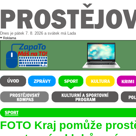
Dnes je pátek 7. 8. 2026 a svátek má Lada
Reklama
ÚVOD
ZPRÁVY
SPORT
KULTURA
KRIMI
Prostějovský kompas
Kulturní a sportovní program
Polední m
FOTO Kraj pomůže pros