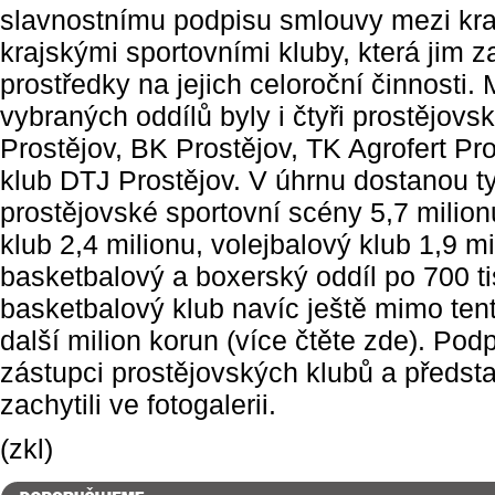
slavnostnímu podpisu smlouvy mezi kr
krajskými sportovními kluby, která jim za
prostředky na jejich celoroční činnosti.
vybraných oddílů byly i čtyři prostějovs
Prostějov, BK Prostějov, TK Agrofert Pr
klub DTJ Prostějov. V úhrnu dostanou tyt
prostějovské sportovní scény 5,7 milion
klub 2,4 milionu, volejbalový klub 1,9 mi
basketbalový a boxerský oddíl po 700 ti
basketbalový klub navíc ještě mimo te
další milion korun (více čtěte zde). Po
zástupci prostějovských klubů a představ
zachytili ve fotogalerii.
(zkl)