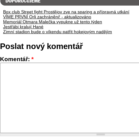
Box club Street fight Prostějov zve na sparing a přípravná utkání
VÍME PRVNÍ Orli zachráněni! - aktualizováno
Memoriál Otmara Malečka vypukne už tento týden
Jestřábi kralují Hané
Zimní stadion bude o víkendu patřit hokejovým nadějím
Poslat nový komentář
Komentář:
*