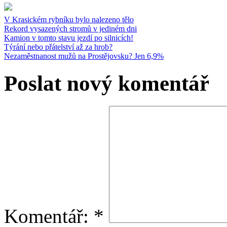
V Krasickém rybníku bylo nalezeno tělo
Rekord vysazených stromů v jediném dni
Kamion v tomto stavu jezdí po silnicích!
Týrání nebo přátelství až za hrob?
Nezaměstnanost mužů na Prostějovsku? Jen 6,9%
Poslat nový komentář
Komentář:
*