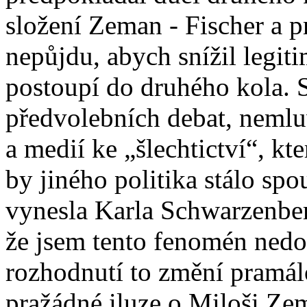
složení Zeman - Fischer a p
nepůjdu, abych snížil legit
postoupí do druhého kola. S
předvolebních debat, nemluv
a medií ke „šlechtictví“, k
by jiného politika stálo spo
vynesla Karla Schwarzenbe
že jsem tento fenomén ned
rozhodnutí to změní pramál
pražádné iluze o Miloši Zem