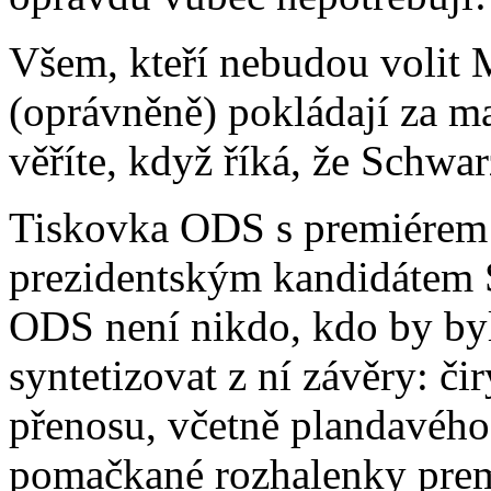
Všem, kteří nebudou volit 
(oprávněně) pokládají za ma
věříte, když říká, že Schwa
Tiskovka ODS s premiérem 
prezidentským kandidátem S
ODS není nikdo, kdo by byl
syntetizovat z ní závěry: č
přenosu, včetně plandavého
pomačkané rozhalenky pre