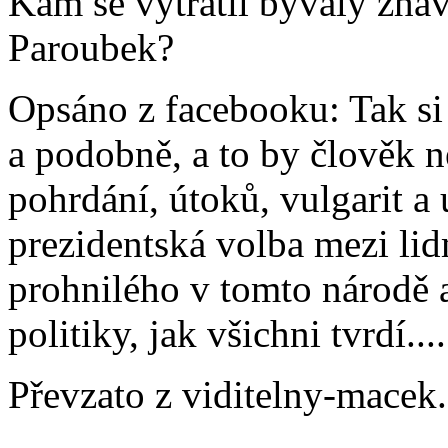
Kam se vytratil bývalý žhav
Paroubek?
Opsáno z facebooku: Tak si 
a podobně, a to by člověk n
pohrdání, útoků, vulgarit a
prezidentská volba mezi li
prohnilého v tomto národě 
politiky, jak všichni tvrdí....
Převzato z viditelny-macek.