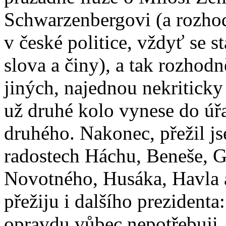
Schwarzenbergovi (a rozhod
v české politice, vždyť se s
slova a činy), a tak rozhod
jiných, najednou nekriticky
už druhé kolo vynese do úř
druhého. Nakonec, přežil 
radostech Háchu, Beneše, 
Novotného, Husáka, Havla a
přežiju i dalšího prezidenta:
opravdu vůbec nepotřebuj