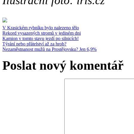
Ilustrační foto: iris.cz
V Krasickém rybníku bylo nalezeno tělo
Rekord vysazených stromů v jediném dni
Kamion v tomto stavu jezdí po silnicích!
Týrání nebo přátelství až za hrob?
Nezaměstnanost mužů na Prostějovsku? Jen 6,9%
Poslat nový komentář