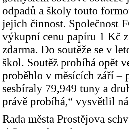
odpadů a školy touto formou
jejich činnost. Společnost 
výkupní cenu papíru 1 Kč z
zdarma. Do soutěže se v let
škol. Soutěž probíhá opět v
proběhlo v měsících září – 
sesbíraly 79,949 tuny a dru
právě probíhá,“ vysvětlil ná
Rada města Prostějova schvá