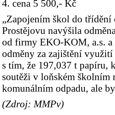
4. cena 5 500,- Kč
„Zapojením škol do třídění
Prostějovu navýšila odměn
od firmy EKO-KOM, a.s. a 
odměny za zajištění využití
s tím, že 197,037 t papíru, 
soutěži v loňském školním r
komunálním odpadu, ale bylo
(Zdroj: MMPv)