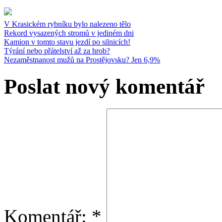
V Krasickém rybníku bylo nalezeno tělo
Rekord vysazených stromů v jediném dni
Kamion v tomto stavu jezdí po silnicích!
Týrání nebo přátelství až za hrob?
Nezaměstnanost mužů na Prostějovsku? Jen 6,9%
Poslat nový komentář
Komentář:
*