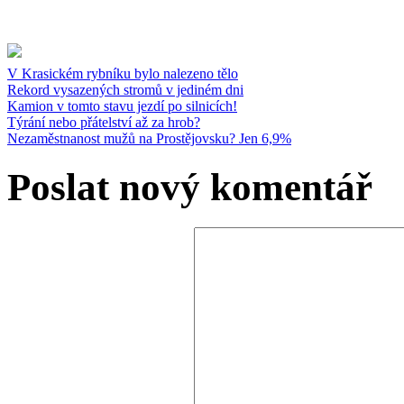
V Krasickém rybníku bylo nalezeno tělo
Rekord vysazených stromů v jediném dni
Kamion v tomto stavu jezdí po silnicích!
Týrání nebo přátelství až za hrob?
Nezaměstnanost mužů na Prostějovsku? Jen 6,9%
Poslat nový komentář