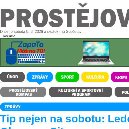
Dnes je sobota 8. 8. 2026 a svátek má Soběslav
Reklama
ÚVOD
ZPRÁVY
SPORT
KULTURA
KRIMI
Prostějovský kompas
Kulturní a sportovní program
Polední m
Tip nejen na sobotu: Le