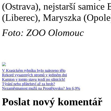
(Ostrava), nejstarší samice
(Liberec), Maryszka (Opole
Foto: ZOO Olomouc
V Krasickém rybníku bylo nalezeno tělo
Rekord vysazených stromů v jediném dni
Kamion v tomto stavu jezdí po silnicích!
Týrání nebo přátelství až za hrob?
Nezaměstnanost mužů na Prostějovsku? Jen 6,9%
Poslat nový komentář