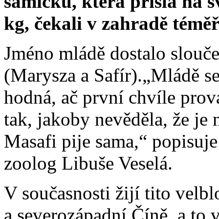
samičku, která přišla na s
kg, čekali v zahradě téměř 
Jméno mládě dostalo slouče
(Marysza a Safír).„Mládě se
hodná, ač první chvíle prov
tak, jakoby nevěděla, že je
Masafi pije sama,“ popisuje
zoolog Libuše Veselá.
V současnosti žijí tito velb
a severozápadní Číně, a to v