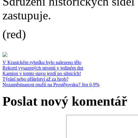
Sdružení historických síde
zastupuje.
(red)
V Krasickém rybníku bylo nalezeno tělo
Rekord vysazených stromů v jediném dni
Kamion v tomto stavu jezdí po silnicích!
Týrání nebo přátelství až za hrob?
Nezaměstnanost mužů na Prostějovsku? Jen 6,9%
Poslat nový komentář