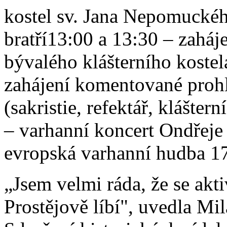
kostel sv. Jana Nepomuckéh
bratří13:00 a 13:30 – zahá
bývalého klášterního koste
zahájení komentované prohl
(sakristie, refektář, klášter
– varhanní koncert Ondřej
evropská varhanní hudba 17.
„Jsem velmi ráda, že se akt
Prostějově líbí", uvedla Mi