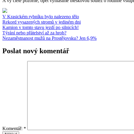
A vy čtěte pozorně, opět vyhlásíme bleskovou soutěž o rodinné vstupn
V Krasickém rybníku bylo nalezeno tělo
Rekord vysazených stromů v jediném dni
Kamion v tomto stavu jezdí po silnicích!
Týrání nebo přátelství až za hrob?
Nezaměstnanost mužů na Prostějovsku? Jen 6,9%
Poslat nový komentář
Komentář:
*