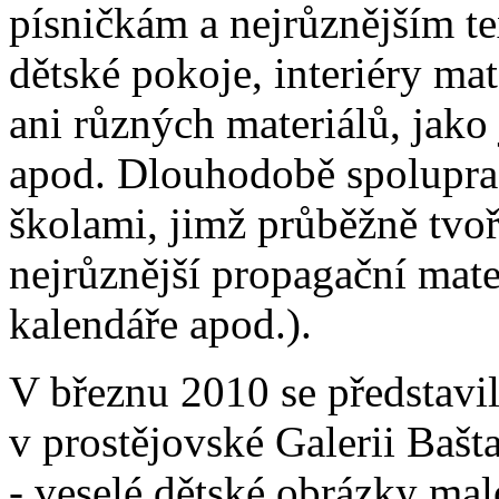
písničkám a nejrůznějším 
dětské pokoje, interiéry ma
ani různých materiálů, jako 
apod. Dlouhodobě spolupra
školami, jimž průběžně tvoř
nejrůznější propagační mate
kalendáře apod.).
V březnu 2010 se představil
v prostějovské Galerii Bašt
- veselé dětské obrázky ma