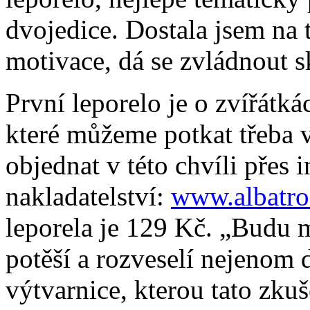
dvojedice. Dostala jsem na t
motivace, dá se zvládnout s
První leporelo je o zvířátk
které můžeme potkat třeba 
objednat v této chvíli přes
nakladatelství:
www.albatro
leporela je 129 Kč. „Budu m
potěší a rozveselí nejenom dě
výtvarnice, kterou tato zku