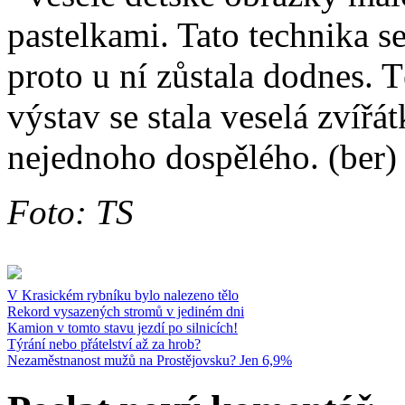
pastelkami. Tato technika se 
proto u ní zůstala dodnes. 
výstav se stala veselá zvířát
nejednoho dospělého. (ber)
Foto: TS
V Krasickém rybníku bylo nalezeno tělo
Rekord vysazených stromů v jediném dni
Kamion v tomto stavu jezdí po silnicích!
Týrání nebo přátelství až za hrob?
Nezaměstnanost mužů na Prostějovsku? Jen 6,9%