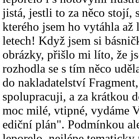
jistá, jestli to za něco stoj
kterého jsem ho vytáhla až 
letech! Když jsem si básnič
obrázky, přišlo mi líto, že 
rozhodla se s tím něco uděl
do nakladatelství Fragment,
spolupracuji, a za krátkou d
moc milé, vtipné, vydáme V
ediční plán". Podmínkou ale
leporelo, nejlépe tematicky