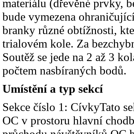
materiálu (dřevěné prvky, b
bude vymezena ohraničujíc
branky různé obtížnosti, kt
trialovém kole. Za bezchyb
Soutěž se jede na 2 až 3 kol
počtem nasbíraných bodů.
Umístění a typ sekcí
Sekce číslo 1: CívkyTato se
OC v prostoru hlavní chodby
průchodu návštěvníků OC b