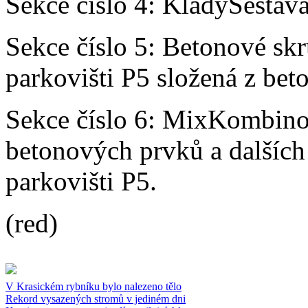
Sekce číslo 4: KládySestava
Sekce číslo 5: Betonové sk
parkovišti P5 složená z bet
Sekce číslo 6: MixKombinov
betonových prvků a dalších
parkovišti P5.
(red)
V Krasickém rybníku bylo nalezeno tělo
Rekord vysazených stromů v jediném dni