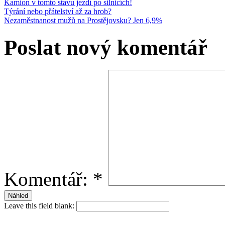
Kamion v tomto stavu jezdí po silnicích!
Týrání nebo přátelství až za hrob?
Nezaměstnanost mužů na Prostějovsku? Jen 6,9%
Poslat nový komentář
Komentář:
*
Leave this field blank: