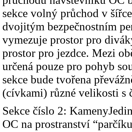
sekce volný průchod v šířc
dvojitým bezpečnostním pe
vymezuje prostor pro divák
prostor pro jezdce. Mezi o
určená pouze pro pohyb sou
sekce bude tvořena převáž
(cívkami) různé velikosti s
Sekce číslo 2: KamenyJedi
OC na prostranství “parčík