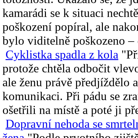
kamarádi se k situaci necht
poškození popíral, ale nako
bylo viditelně poškozeno – 
Cyklistka spadla z kola
"Př
protože chtěla odbočit vle
ale ženu právě předjíždělo a
komunikaci. Při pádu se zran
ošetřili na místě a poté ji př
Dopravní nehoda se smrtel
žena
"Podle prvotního zjišt