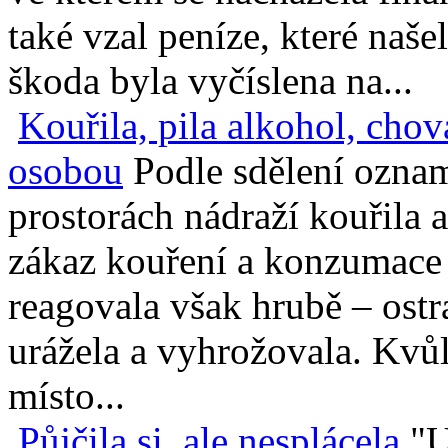
také vzal peníze, které naše
škoda byla vyčíslena na...
Kouřila, pila alkohol, cho
osobou
Podle sdělení ozna
prostorách nádraží kouřila
zákaz kouření a konzumace
reagovala však hrubě – ostr
urážela a vyhrožovala. Kvůl
místo...
Půjčila si, ale nesplácela
"U