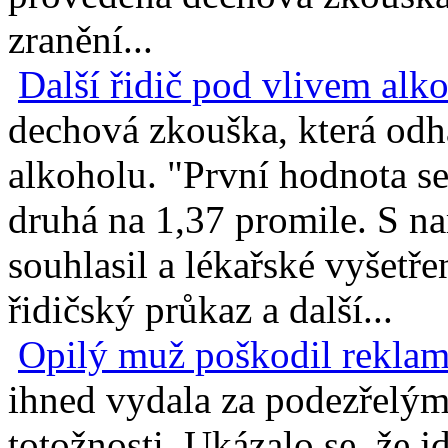
zranění...
Další řidič pod vlivem alk
dechová zkouška, která odha
alkoholu. "První hodnota se
druhá na 1,37 promile. S n
souhlasil a lékařské vyšetře
řidičský průkaz a další...
Opilý muž poškodil reklam
ihned vydala za podezřelým
totožnosti. Ukázalo se, že j