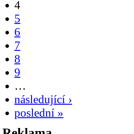
4
5
6
7
8
9
…
následující ›
poslední »
Reklama