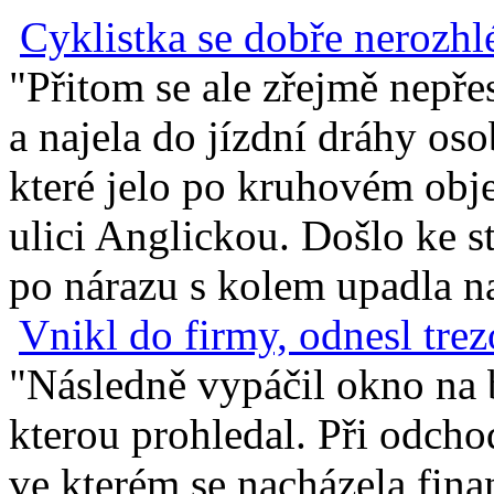
Cyklistka se dobře nerozhl
"Přitom se ale zřejmě nepře
a najela do jízdní dráhy os
které jelo po kruhovém obj
ulici Anglickou. Došlo ke st
po nárazu s kolem upadla n
Vnikl do firmy, odnesl trez
"Následně vypáčil okno na b
kterou prohledal. Při odcho
ve kterém se nacházela finan