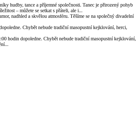
íky hudby, tance a příjemné společnosti. Tanec je přirozený pohyb
tost – můžete se setkat s přáteli, ale i...
í humor, nadhled a skvělou atmosféru. Těšíme se na společný divadelní
opoledne. Chybět nebude tradiční masopustní kejklování, herci,
:00 hodin dopoledne. Chybět nebude tradiční masopustní kejklování,
ní...