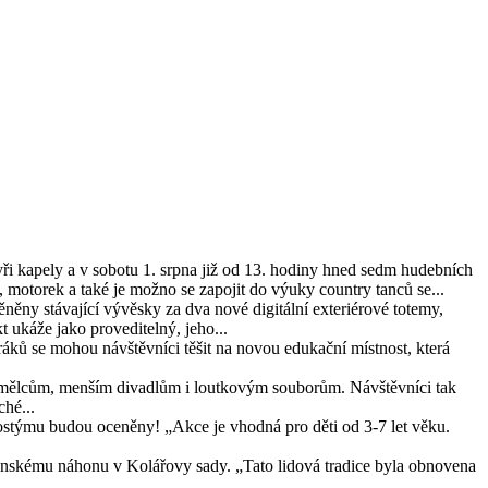
yři kapely a v sobotu 1. srpna již od 13. hodiny hned sedm hudebních
motorek a také je možno se zapojit do výuky country tanců se...
ěny stávající vývěsky za dva nové digitální exteriérové totemy,
 ukáže jako proveditelný, jeho...
áků se mohou návštěvníci těšit na novou edukační místnost, která
 umělcům, menším divadlům i loutkovým souborům. Návštěvníci tak
hé...
ostýmu budou oceněny! „Akce je vhodná pro děti od 3-7 let věku.
nskému náhonu v Kolářovy sady. „Tato lidová tradice byla obnovena