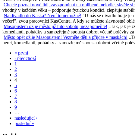
Chcete poznat nové lidi, zavzpomínat na oblíbené melodie, skvěle si
vhodný v každém věku – podporuje fyzickou kondici, zlepšuje stabilitu 
Na divadlo do Kaska? Není to nemožné!
"U nás se divadlo hraje jen
večer!", zvou pracovníci KasCentra. A kdy se můžete slavnostně oblék
Masopustem ožije město již tuto sobotu, nezapomeňte!
„Tak, jak je 
komedianti, pohádky a samozřejmě spousta dobrot včetně polévky za ka
Město opět ožije Masopustem! Vezměte děti a přijďte v maskách!
„Ta
herci, komedianti, pohádky a samozřejmě spousta dobrot včetně polévk
« první
‹ předchozí
1
2
3
4
5
6
7
8
9
…
následující ›
poslední »