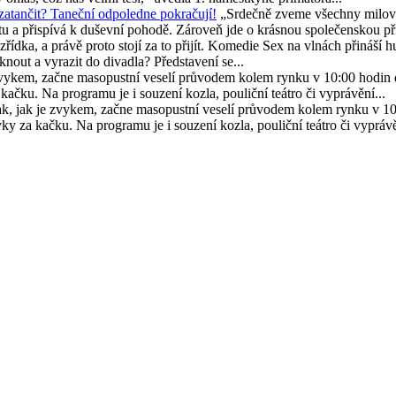
 zatančit? Taneční odpoledne pokračují!
„Srdečně zveme všechny milovn
a přispívá k duševní pohodě. Zároveň jde o krásnou společenskou příleži
 zřídka, a právě proto stojí za to přijít. Komedie Sex na vlnách přináš
nout a vyrazit do divadla? Představení se...
zvykem, začne masopustní veselí průvodem kolem rynku v 10:00 hodin d
čku. Na programu je i souzení kozla, pouliční teátro či vyprávění...
k, jak je zvykem, začne masopustní veselí průvodem kolem rynku v 10
y za kačku. Na programu je i souzení kozla, pouliční teátro či vyprávě