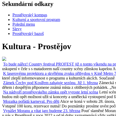
Sekundární odkazy
Prostějovský kompas
Kulturní a sportovní program
Polední menu
Slevy
Prostějovský bazoš
Kultura - Prostějov
To bude nářez! Country festival PROFEST již o tomto víkendu na p
uskupení v čele s s matadorem naší country scény zlínskou kapelou A
K laserovému projektoru a skvělému zvuku přibydou v Kině Metro 7
které zlepší informovanost o programu a kulturních akcích. Současně 
Zámek Čechy pod Kosířem zahajuje sezónu. Již 1. března
Zámecká se
dětem i dospělým připomene známá místa z oblíbených pohádek. „Necht
Na nádvoří prostějovského zámku opět vyroste letní scéna
Letní scé
budou mít opět možnost užít si koncerty a umělecká vystoupení pod š
Mozaika pořádá karneval. Pro děti
Akce se koná v sobotu 28. února,
Vstupné 100 koru, rezervace nutná! Do poznámky prosíme uvést počet
Vynášet Moranu a vítat jaro budeme 23. března
Pouť slaměné Morany
u nás v Prostějově v roce 2022 a od té doby zaznamenává vždy veliký 