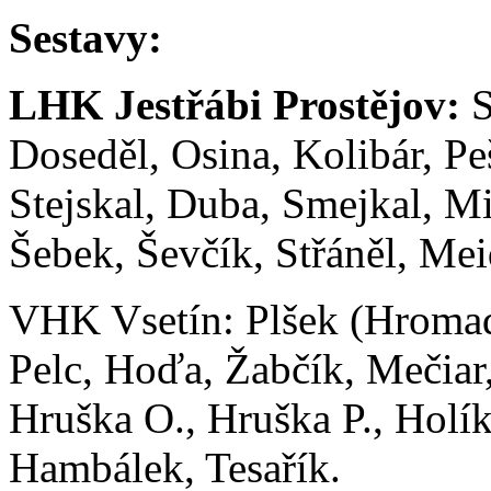
Se
LHK Jestřábi Prostějov:
S
Doseděl, Osina, Kolibár, Pe
Stejskal, Duba, Smejkal, M
Šebek, Ševčík, Střáněl, Mei
VHK Vsetín: Plšek (Hromada
Pelc, Hoďa, Žabčík, Mečiar,
Hruška O., Hruška P., Holí
Hambálek, Tesařík.