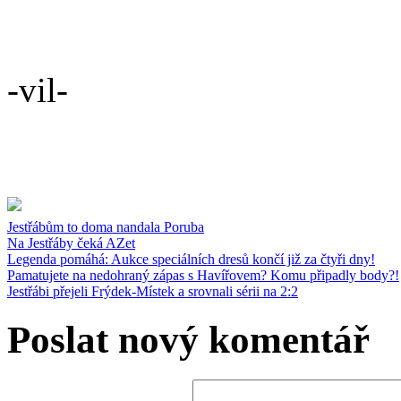
-vil-
Jestřábům to doma nandala Poruba
Na Jestřáby čeká AZet
Legenda pomáhá: Aukce speciálních dresů končí již za čtyři dny!
Pamatujete na nedohraný zápas s Havířovem? Komu připadly body?!
Jestřábi přejeli Frýdek-Místek a srovnali sérii na 2:2
Poslat nový komentář