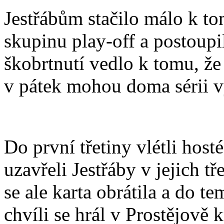
Jestřábům stačilo málo k to
skupinu play-off a postoupil
škobrtnutí vedlo k tomu, že
v pátek mohou doma sérii 
Do první třetiny vlétli host
uzavřeli Jestřáby v jejich tř
se ale karta obrátila a do t
chvíli se hrál v Prostějově 