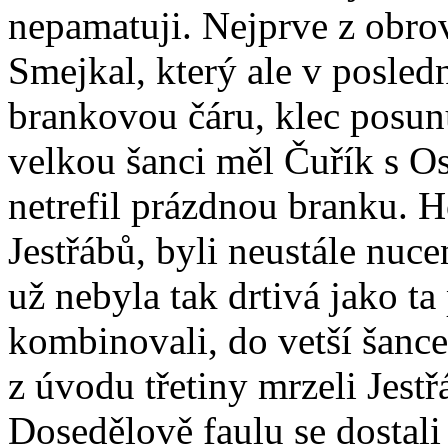
nepamatuji. Nejprve z obro
Smejkal, který ale v posledn
brankovou čáru, klec posunu
velkou šanci měl Čuřík s Os
netrefil prázdnou branku. Ho
Jestřábů, byli neustále nuce
už nebyla tak drtivá jako ta
kombinovali, do vetší šance
z úvodu třetiny mrzeli Jest
Dosedělově faulu se dostali 