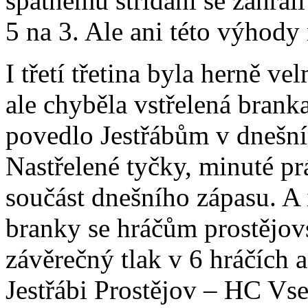
špatnému střídání se zahráli
5 na 3. Ale ani této výhody
I třetí třetina byla herně v
ale chyběla vstřelená branka
povedlo Jestřábům v dnešním
Nastřelené tyčky, minuté pr
součást dnešního zápasu. A 
branky se hráčům prostějo
závěrečný tlak v 6 hráčích 
Jestřábi Prostějov – HC Vse