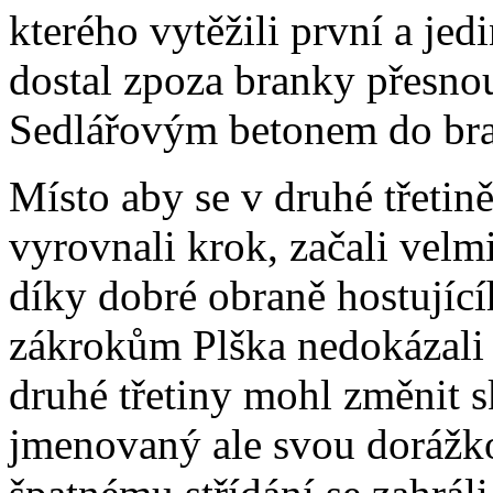
kterého vytěžili první a je
dostal zpoza branky přesnou
Sedlářovým betonem do br
Místo aby se v druhé třetině
vyrovnali krok, začali velm
díky dobré obraně hostujíc
zákrokům Plška nedokázali 
druhé třetiny mohl změnit s
jmenovaný ale svou dorážk