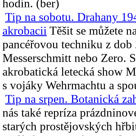
hodin. (ber)
Tip na sobotu. Drahany 194
akrobacii
Těšit se můžete na
pancéřovou techniku z dob 2
Messerschmitt nebo Zero. S
akrobatická letecká show M
s vojáky Wehrmachtu a spous
Tip na srpen. Botanická za
nás také repríza prázdnino
starých prostějovských hřbi