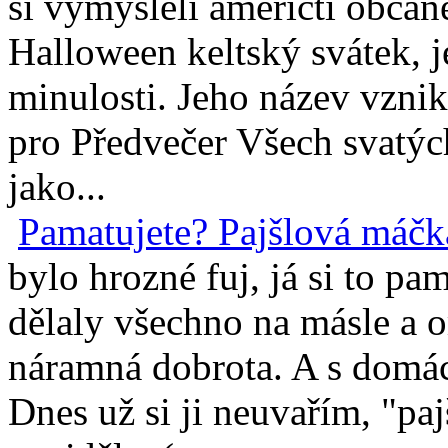
si vymysleli američtí občané
Halloween keltský svátek, j
minulosti. Jeho název vzni
pro Předvečer Všech svatých
jako...
Pamatujete? Pajšlová máčk
bylo hrozné fuj, já si to pa
dělaly všechno na másle a o
náramná dobrota. A s domá
Dnes už si ji neuvařím, "paj