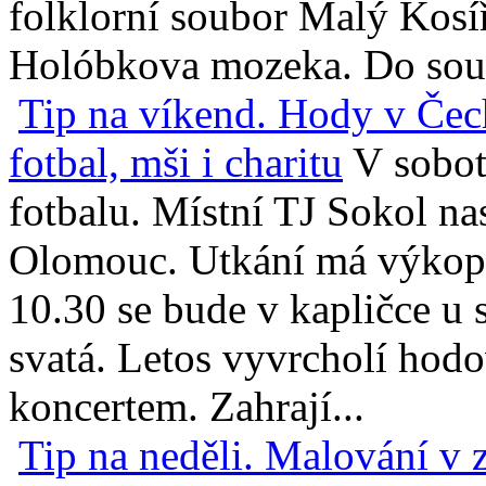
folklorní soubor Malý Kosíř,
Holóbkova mozeka. Do soutě
Tip na víkend. Hody v Čec
fotbal, mši i charitu
V sobot
fotbalu. Místní TJ Sokol na
Olomouc. Utkání má výkop 
10.30 se bude v kapličce u
svatá. Letos vyvrcholí hod
koncertem. Zahrají...
Tip na neděli. Malování v