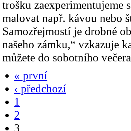
trošku zaexperimentujeme s
malovat např. kávou nebo š
Samozřejmostí je drobné obč
našeho zámku,“ vzkazuje kas
můžete do sobotního večera 
« první
‹ předchozí
1
2
3