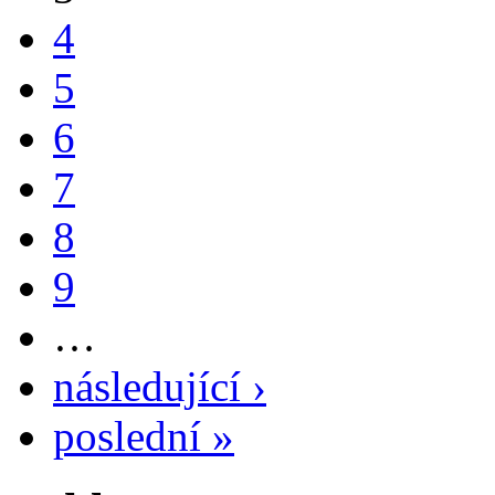
4
5
6
7
8
9
…
následující ›
poslední »