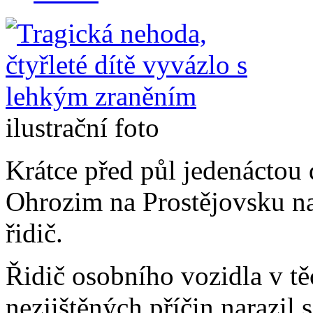
ilustrační foto
Krátce před půl jedenáctou
Ohrozim na Prostějovsku nar
řidič.
Řidič osobního vozidla v t
nezjištěných příčin narazil