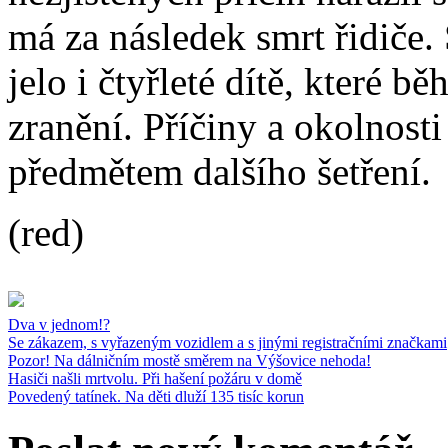
má za následek smrt řidiče.
jelo i čtyřleté dítě, které 
zranění. Příčiny a okolnosti
předmětem dalšího šetření.
(red)
Dva v jednom!?
Se zákazem, s vyřazeným vozidlem a s jinými registračními značkami
Pozor! Na dálničním mostě směrem na Výšovice nehoda!
Hasiči našli mrtvolu. Při hašení požáru v domě
Povedený tatínek. Na děti dluží 135 tisíc korun