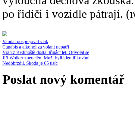
vyloučila dechová zkouška. 
po řidiči i vozidle pátrají. (
Vandal posprejoval vlak
Canabis a alkohol za volant nepatří
Vrah z Bedihoště dostal třináct let. Odvolal se
Jiří Wolker zneuctěn. Muži byli identifikováni
Nedobrzdil. Škoda je 65 tisíc
Poslat nový komentář