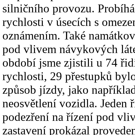
silničního provozu. Probíh
rychlosti v úsecích s omeze
oznámením. Také namátkově 
pod vlivem návykových láte
období jsme zjistili u 74 ři
rychlosti, 29 přestupků by
způsob jízdy, jako například
neosvětlení vozidla. Jeden ř
podezření na řízení pod vli
zastavení prokázal provede