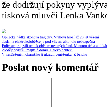
že dodržují pokyny vyplýva
tisková mluvčí Lenka Vanko
Opilecká hádka skončila tragicky. Vrahovi hrozí až 20 let vězení
Jízda na elektrokoloběžce je pod vlivem alkoholu nebezpečná
Policisté projevili úctu k obětem trestných činů. Minutou ticha a bli
Zloděje vyrušili majitelé domu. Daleko neutekl
V nestřeženém okamžiku jí ukradli peněženku. Z batohu
Poslat nový komentář