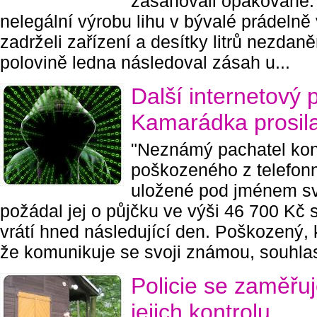
zasahovali opakovaně. V
nelegální výrobu lihu v bývalé prádelně
zadrželi zařízení a desítky litrů nezdan
polovině ledna následoval zásah u...
Další internetový 
Kamarádka prosila
"Neznámý pachatel kon
poškozeného z telefonn
uložené pod jménem s
požádal jej o půjčku ve výši 46 700 Kč 
vrátí hned následující den. Poškozený, 
že komunikuje se svoji známou, souhlasi
Policie se zaměřuj
jejich kontrolu