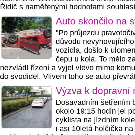
Řidič s naměřenými hodnotami souhlasil
Auto skončilo na s
"Po průjezdu pravotoči
důvodu nevyhovujícího
vozidla, došlo k ulomen
čepu u kola. To mělo za
nezvládl řízení a vyjel vlevo mimo komu
do svodidel. Vlivem toho se auto převráti
Výzva k dopravní
Dosavadním šetřením by
okolo 19:15 hodin jel po
cyklista na jízdním kole
i asi 10letá holčička n