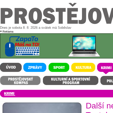
Dnes je sobota 8. 8. 2026 a svátek má Soběslav
Reklama
ÚVOD
ZPRÁVY
SPORT
KULTURA
KRIMI
Prostějovský kompas
Kulturní a sportovní program
Polední m
Další n