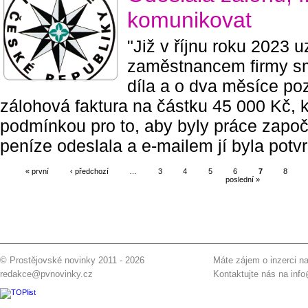
komunikovat
"Již v říjnu roku 2023 
zaměstnancem firmy sm
díla a o dva měsíce poz
zálohová faktura na částku 45 000 Kč, k
podmínkou pro to, aby byly práce zapo
peníze odeslala a e-mailem jí byla potvr
« první
‹ předchozí
…
3
4
5
6
7
8
poslední »
© Prostějovské novinky 2011 - 2026
Máte zájem o inzerci na
redakce@pvnovinky.cz
Kontaktujte nás na
inf