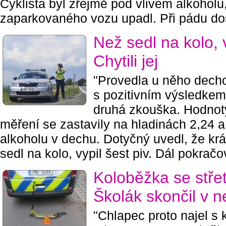
Cyklista byl zřejmě pod vlivem alkoholu,
zaparkovaného vozu upadl. Při pádu doš
Než sedl na kolo, v
Chytili jej
"Provedla u něho dech
s pozitivním výsledkem,
druhá zkouška. Hodnoty
měření se zastavily na hladinách 2,24 a
alkoholu v dechu. Dotyčný uvedl, že krá
sedl na kolo, vypil šest piv. Dál pokračov
Koloběžka se střet
Školák skončil v 
"Chlapec proto najel s