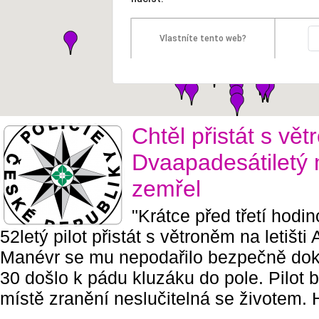
Vlastníte tento web?
Chtěl přistát s vě
Dvaapadesátiletý
zemřel
"Krátce před třetí hodi
52letý pilot přistát s větroněm na letišt
Manévr se mu nepodařilo bezpečně doko
30 došlo k pádu kluzáku do pole. Pilot 
místě zranění neslučitelná se životem.