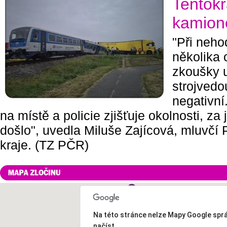
Tentokr
kamio
"Při neho
několika
zkoušky u
strojvedo
negativní
na místě a policie zjišťuje okolnosti, z
došlo", uvedla Miluše Zajícová, mluv
kraje. (TZ PČR)
Na této stránce nelze Mapy Google spr
načíst.