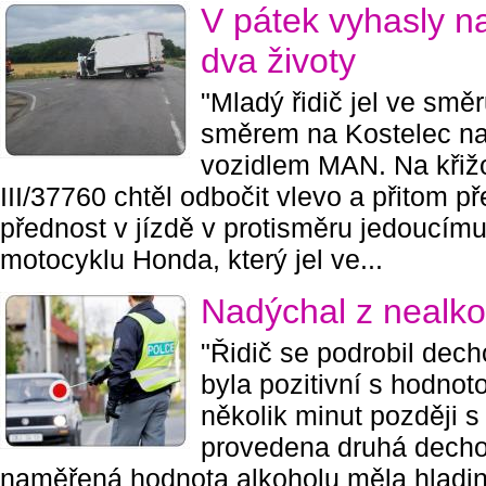
V pátek vyhasly n
dva životy
"Mladý řidič jel ve smě
směrem na Kostelec n
vozidlem MAN. Na křižo
III/37760 chtěl odbočit vlevo a přitom př
přednost v jízdě v protisměru jedoucímu
motocyklu Honda, který jel ve...
Nadýchal z nealko
"Řidič se podrobil dec
byla pozitivní s hodnot
několik minut později s
provedena druhá decho
naměřená hodnota alkoholu měla hladin