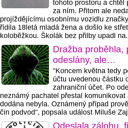
tohoto prostoru a chtěl
za ním. Přitom ale neda
projíždějícímu osobnímu vozidlu značky 
řídila 18letá mladá žena a došlo ke stř
koloběžkou. Školák bez přilby upadl na.
Dražba proběhla, 
odeslány, ale…
"Koncem května tedy 
účtu uvedenou částku o
zahraniční účet. Po ode
neznámý pachatel přestal komunikovat
dodána nebyla. Oznámený případ prověř
čin podvod", popsala událost Miluše Zají
Odeslala zálohu, f