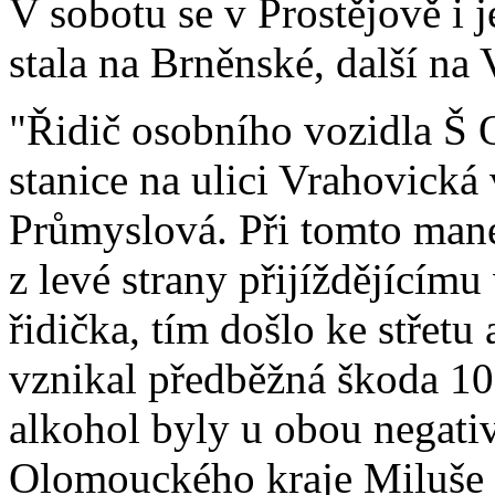
V sobotu se v Prostějově i 
stala na Brněnské, další na
"Řidič osobního vozidla Š O
stanice na ulici Vrahovická
Průmyslová. Při tomto mané
z levé strany přijíždějícímu 
řidička, tím došlo ke střetu
vznikal předběžná škoda 1
alkohol byly u obou negati
Olomouckého kraje Miluše Z