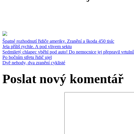
Špatné rozhodnutí řidiče ameriky. Zranění a škoda 450 tisíc
Jela příliš rychle. A pod vlivem sektu
Sedmiletý chlapec vběhl pod auto! Do nemocnice jej přepravil vrtulní
Po bočním střetu řidič ujel
Dvě nehody, dva zranění cyklisté
Poslat nový komentář