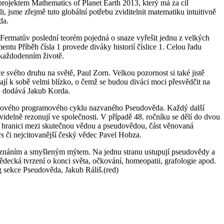
 projektem Mathematics of Planet Earth 2013, který má za cíl
 jsme zřejmě tuto globální potřebu zviditelnit matematiku intuitivně
da.
ermatův poslední teorém pojedná o snaze vyřešit jednu z velkých
tu Příběh čísla 1 provede diváky historií číslice 1. Celou řadu
v každodenním životě.
 svého druhu na světě, Paul Zorn. Velkou pozornost si také jistě
ají k sobě velmi blízko, o čemž se budou diváci moci přesvědčit na
," dodává Jakub Korda.
 nového programového cyklu nazvaného Pseudověda. Každý další
idelně rezonují ve společnosti. V případě 48. ročníku se dělí do dvou
zí hranici mezi skutečnou vědou a pseudovědou, část věnovaná
rs či nejcitovanější český vědec Pavel Hobza.
poznáním a smyšleným mýtem. Na jednu stranu ustupují pseudovědy a
vědecká tvrzení o konci světa, očkování, homeopatii, grafologie apod.
g sekce Pseudověda, Jakub Ráliš.(red)