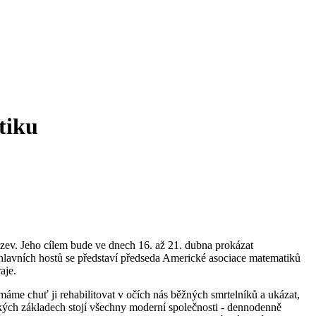
tiku
ýzev. Jeho cílem bude ve dnech 16. až 21. dubna prokázat
 hlavních hostů se představí předseda Americké asociace matematiků
kraje.
 máme chuť ji rehabilitovat v očích nás běžných smrtelníků a ukázat,
ických základech stojí všechny moderní společnosti - dennodenně