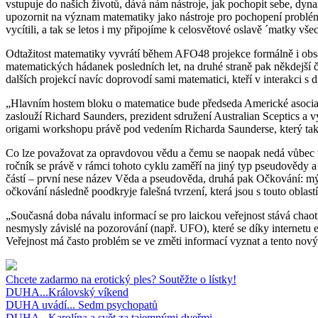
vstupuje do našich životů, dává nám nástroje, jak pochopit sebe, dyna
upozornit na význam matematiky jako nástroje pro pochopení problémů,
vycítili, a tak se letos i my připojíme k celosvětové oslavě ´matky vš
Odtažitost matematiky vyvrátí během AFO48 projekce formálně i obs
matematických hádanek posledních let, na druhé straně pak někdejší č
dalších projekcí navíc doprovodí sami matematici, kteří v interakci s
„Hlavním hostem bloku o matematice bude předseda Americké asociace 
zaslouží Richard Saunders, prezident sdružení Australian Sceptics a 
origami workshopu právě pod vedením Richarda Saunderse, který také
Co lze považovat za opravdovou vědu a čemu se naopak nedá vůbec 
ročník se právě v rámci tohoto cyklu zaměří na jiný typ pseudovědy a
částí – první nese název Věda a pseudověda, druhá pak Očkování: mýt
očkování následně poodkryje falešná tvrzení, která jsou s touto oblas
„Současná doba návalu informací se pro laickou veřejnost stává ch
nesmysly závislé na pozorování (např. UFO), které se díky internetu e
Veřejnost má často problém se ve změti informací vyznat a tento no
Chcete zadarmo na erotický ples? Soutěžte o lístky!
DUHA...Královský víkend
DUHA uvádí... Sedm psychopatů
DUHA...Karolína a svět za tajemnými dveřmi