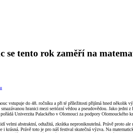
c se tento rok zaměří na matema
 vstupuje do 48. ročníku a při té příležitosti přijímá hned několik v
o smazávanou hranici mezi seriózní vědou a pseudovědou. Jako jedni z
ičně pořádá Univerzita Palackého v Olomouci za podpory Olomouckého 
dí velmi abstraktní, odtažitá, zkrátka neproniknutelná. Právě proto ale
ce i krásná. Právě toto je pro náš festival skutečná výzva. Na matemat