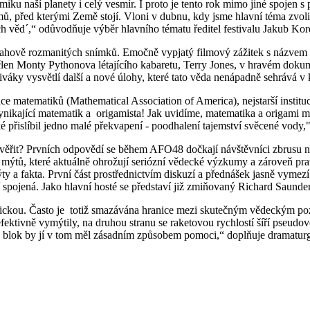
miku naší planety i celý vesmír. I proto je tento rok mimo jiné spojen s
 před kterými Země stojí. Vloni v dubnu, kdy jsme hlavní téma zvolili,
ech věd´,“ odůvodňuje výběr hlavního tématu ředitel festivalu Jakub Kor
ahově rozmanitých snímků. Emočně vypjatý filmový zážitek s názvem F
len Monty Pythonova létajícího kabaretu, Terry Jones, v hravém dokumen
 diváky vysvětlí další a nové úlohy, které tato věda nenápadně sehrává 
matematiků (Mathematical Association of America), nejstarší instituce
vynikající matematik a origamista! Jak uvidíme, matematika a origami m
 přislíbil jedno malé překvapení - poodhalení tajemství svěcené vody
věřit? Prvních odpovědí se během AFO48 dočkají návštěvníci zbrusu
 mýtů, které aktuálně ohrožují seriózní vědecké výzkumy a zároveň prav
y a fakta. První část prostřednictvím diskuzí a přednášek jasně vyme
tí spojená. Jako hlavní hosté se představí již zmiňovaný Richard Saunde
aotickou. Často je totiž smazávána hranice mezi skutečným vědeckým 
fektivně vymýtily, na druhou stranu se raketovou rychlostí šíří pseudo
vý blok by jí v tom měl zásadním způsobem pomoci,“ doplňuje dramatur