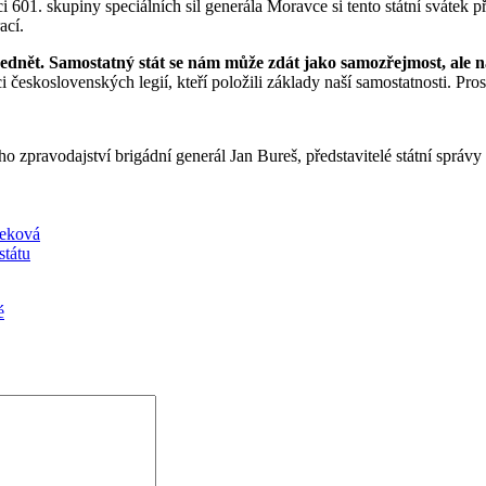
 601. skupiny speciálních sil generála Moravce si tento státní svátek 
ací.
šednět. Samostatný stát se nám může zdát jako samozřejmost, ale na
 československých legií, kteří položili základy naší samostatnosti. Prost
ho zpravodajství brigádní generál Jan Bureš, představitelé státní sprá
řeková
státu
é