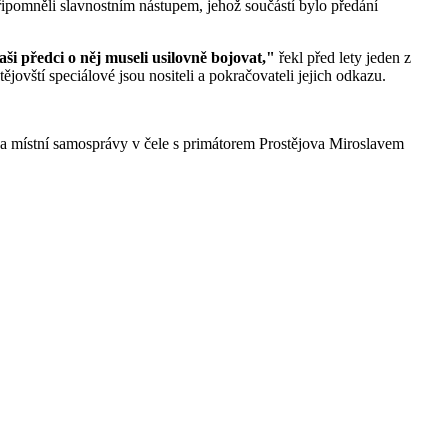
připomněli slavnostním nástupem, jehož součástí bylo předání
ši předci o něj museli usilovně bojovat,"
řekl před lety jeden z
ějovští speciálové jsou nositeli a pokračovateli jejich odkazu.
vy a místní samosprávy v čele s primátorem Prostějova Miroslavem