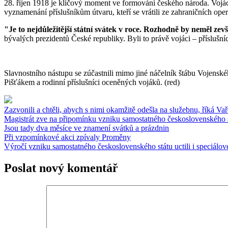
28. říjen 1918 je klíčový moment ve formování českého národa. Vojáci
vyznamenání příslušníkům útvaru, kteří se vrátili ze zahraničních oper
"Je to nejdůležitější státní svátek v roce. Rozhodně by neměl zev
bývalých prezidentů České republiky. Byli to právě vojáci – příslušníci
Slavnostního nástupu se zúčastnili mimo jiné náčelník štábu Vojenské
Pišťákem a rodinní příslušníci oceněných vojáků. (red)
Zazvonili a chtěli, abych s nimi okamžitě odešla na služebnu, říká Va
Magistrát zve na připomínku vzniku samostatného československého 
Jsou tady dva měsíce ve znamení svátků a prázdnin
Při vzpomínkové akci zpívaly Proměny
Výročí vzniku samostatného československého státu uctili i speciálov
Poslat nový komentář