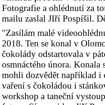
Fotografie a ohlédnutí za t
mailu zaslal JIří Pospíšil. 
"Zasílám malé videoohlédn
2018. Ten se konal v Olomo
čokolády odstartovala v pát
osmnáctého února. Konala se
mohli dozvědět například i 
vaření s čokoládou i stánko
workshop a taneční vystoup