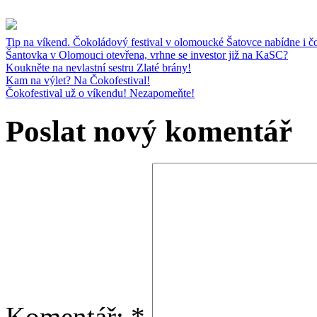
Tip na víkend. Čokoládový festival v olomoucké Šatovce nabídne i č
Šantovka v Olomouci otevřena, vrhne se investor již na KaSC?
Koukněte na nevlastní sestru Zlaté brány!
Kam na výlet? Na Čokofestival!
Čokofestival už o víkendu! Nezapomeňte!
Poslat nový komentář
Komentář:
*