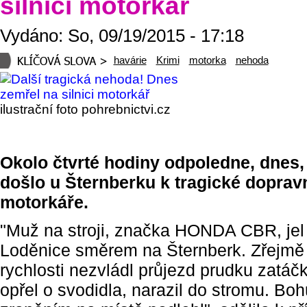
silnici motorkář
Vydáno: So, 09/19/2015 - 17:18
havárie
Krimi
motorka
nehoda
ilustrační foto pohrebnictvi.cz
Okolo čtvrté hodiny odpoledne, dnes, 
došlo u Šternberku k tragické doprav
motorkáře.
"Muž na stroji, značka HONDA CBR, jel
Loděnice směrem na Šternberk. Zřejmě
rychlosti nezvládl průjezd prudku zatáč
opřel o svodidla, narazil do stromu. Bo