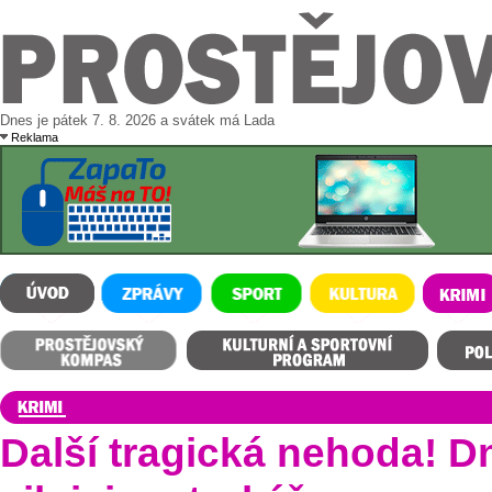
Dnes je pátek 7. 8. 2026 a svátek má Lada
Reklama
ÚVOD
ZPRÁVY
SPORT
KULTURA
KRIMI
Prostějovský kompas
Kulturní a sportovní program
Polední m
Další tragická nehoda! D