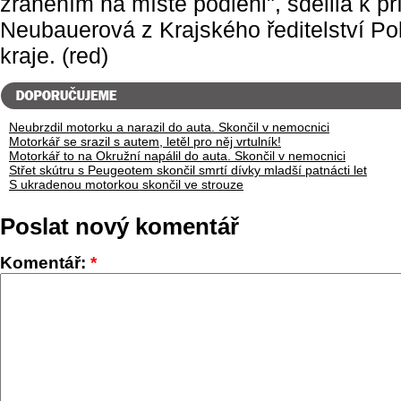
zraněním na místě podlehl", sdělila k př
Neubauerová z Krajského ředitelství P
kraje. (red)
Neubrzdil motorku a narazil do auta. Skončil v nemocnici
Motorkář se srazil s autem, letěl pro něj vrtulník!
Motorkář to na Okružní napálil do auta. Skončil v nemocnici
Střet skútru s Peugeotem skončil smrtí dívky mladší patnácti let
S ukradenou motorkou skončil ve strouze
Poslat nový komentář
Komentář:
*