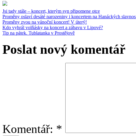
Jsi tady stále – koncert, kterým syn připomene otce
Proměny oslaví desáté narozeniny i koncertem na Hanáckých slavnos
Proměny zvou na vánoční koncert! V úterý!
Kdo vyhrál volňásky na koncert a zábavu v Lipové?
Tip na pátek. Tublatanka v Prostějově
Poslat nový komentář
Komentář:
*