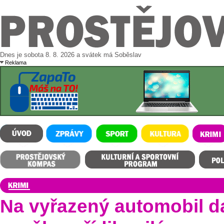
Dnes je sobota 8. 8. 2026 a svátek má Soběslav
Reklama
ÚVOD
ZPRÁVY
SPORT
KULTURA
KRIMI
Prostějovský kompas
Kulturní a sportovní program
Polední m
Na vyřazený automobil da