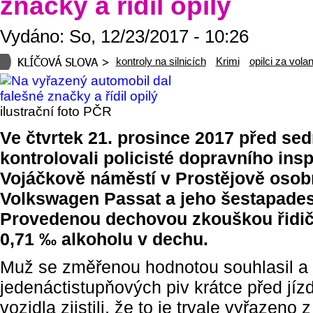
značky a řídil opilý
Vydáno: So, 12/23/2017 - 10:26
kontroly na silnicích
Krimi
opilci za vola
ilustrační foto PČR
Ve čtvrtek 21. prosince 2017 před s
kontrolovali policisté dopravního ins
Vojáčkově náměstí v Prostějově osob
Volkswagen Passat a jeho šestapadesá
Provedenou dechovou zkouškou řidiči
0,71 ‰ alkoholu v dechu.
Muž se změřenou hodnotou souhlasil a p
jedenáctistupňových piv krátce před jíz
vozidla zjistili, že to je trvale vyřazeno