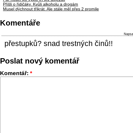
Přišli o řidičáky. Kvůli alkoholu a drogám
Musel dýchnout třikrát. Ale stále měl přes 2 promile
Komentáře
Napsal
přestupků? snad trestných činů!!
Poslat nový komentář
Komentář:
*