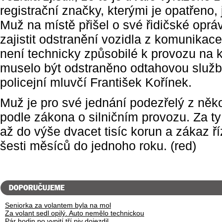
registrační značky, kterými je opatřeno, j
Muž na místě přišel o své řidičské oprá
zajistit odstranění vozidla z komunikace
není technicky způsobilé k provozu na 
muselo být odstraněno odtahovou služb
policejní mluvčí František Kořínek.
Muž je pro své jednání podezřelý z něk
podle zákona o silničním provozu. Za t
až do výše dvacet tisíc korun a zákaz ř
šesti měsíců do jednoho roku. (red)
Seniorka za volantem byla na mol
Za volant sedl opilý. Auto nemělo technickou
Pár hodin po vypití tří piv dojezdil