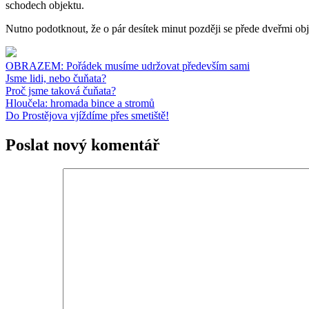
schodech objektu.
Nutno podotknout, že o pár desítek minut později se přede dveřmi objev
OBRAZEM: Pořádek musíme udržovat především sami
Jsme lidi, nebo čuňata?
Proč jsme taková čuňata?
Hloučela: hromada bince a stromů
Do Prostějova vjíždíme přes smetiště!
Poslat nový komentář